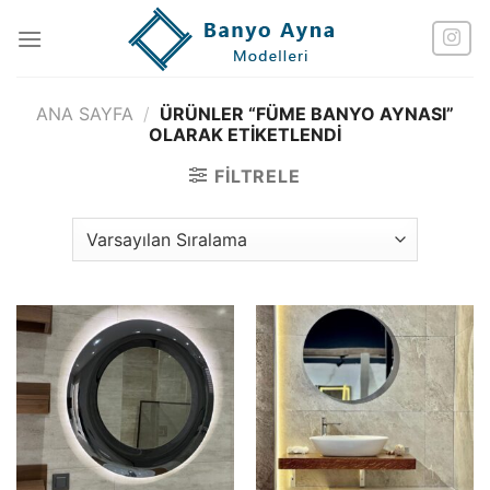
İçeriğe
atla
ANA SAYFA
/
ÜRÜNLER “FÜME BANYO AYNASI”
OLARAK ETIKETLENDI
FILTRELE