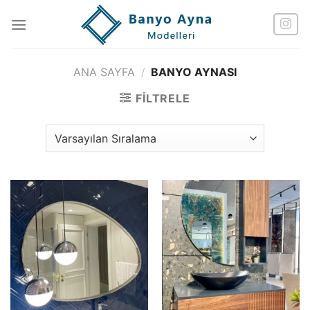
İçeriğe
atla
ANA SAYFA
/
BANYO AYNASI
FILTRELE