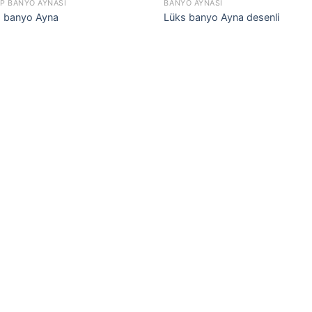
P BANYO AYNASI
BANYO AYNASI
s banyo Ayna
Lüks banyo Ayna desenli