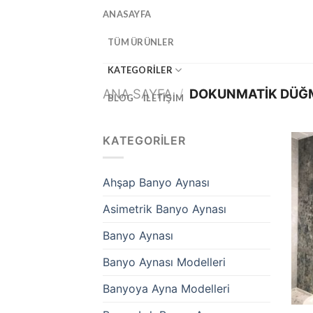
İçeriğe
ANASAYFA
atla
TÜM ÜRÜNLER
KATEGORILER
ANA SAYFA
/
DOKUNMATIK DÜĞM
BLOG
İLETIŞIM
KATEGORILER
Ahşap Banyo Aynası
Asimetrik Banyo Aynası
Banyo Aynası
Banyo Aynası Modelleri
Banyoya Ayna Modelleri