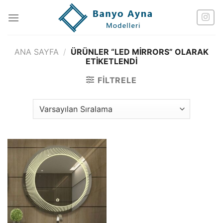
İçeriğe
atla
ANA SAYFA
/
ÜRÜNLER “LED MIRRORS” OLARAK
ETIKETLENDI
FILTRELE