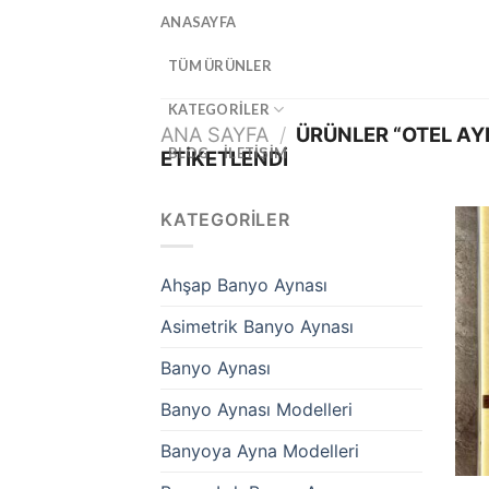
İçeriğe
ANASAYFA
atla
TÜM ÜRÜNLER
KATEGORILER
ANA SAYFA
/
ÜRÜNLER “OTEL AY
BLOG
İLETIŞIM
ETIKETLENDI
KATEGORILER
Ahşap Banyo Aynası
Asimetrik Banyo Aynası
Banyo Aynası
Banyo Aynası Modelleri
Banyoya Ayna Modelleri