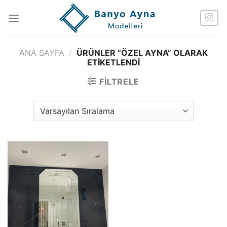
İçeriğe
atla
ANA SAYFA
/
ÜRÜNLER “ÖZEL AYNA” OLARAK
ETIKETLENDI
FILTRELE