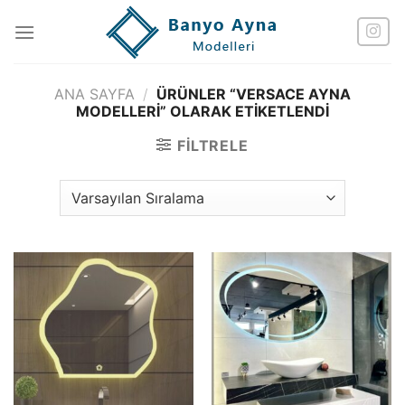
İçeriğe
atla
ANA SAYFA
/
ÜRÜNLER “VERSACE AYNA
MODELLERI” OLARAK ETIKETLENDI
FILTRELE