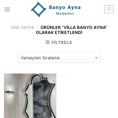
İçeriğe
atla
ANA SAYFA
/
ÜRÜNLER “VILLA BANYO AYNA”
OLARAK ETIKETLENDI
FILTRELE