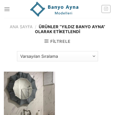
İçeriğe
atla
ANA SAYFA
/
ÜRÜNLER “YILDIZ BANYO AYNA”
OLARAK ETIKETLENDI
FILTRELE