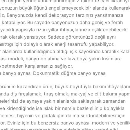
n uygun yerine konumlandırdığınız takdirde canlılıktan iyi 
banyonuzun büyüklüğünü engellemeyecek bir alanda kullanara
siniz. Banyonuzda kendi dekorasyon tarzınızı yansıtmanıza
i katabiliyor. Bu sayede banyonuzun daha geniş ve ferah
nıklı yapısıyla uzun yıllar ihtiyaçlarınıza eşlik edebilecek
ak olarak yansıtıyor. Sadece görüntünüzü değil aynı
tığı için dolaylı olarak enerji tasarrufu yapabiliyor.
r alanlarda kullanıldığında aldığı ışık sayesinde karanlık kala
ynası modeli, banyo dolabına ve lavaboya yakın kısımlara
aybetmeden karşılamanızı sağlıyor.
ıklı banyo aynası Dokunmatik düğme banyo aynası
görünüm kazandıran ürün, büyük boyutuyla bakım ihtiyaçları
alanda diş fırçalamak, tıraş olmak, makyaj ve cilt bakımı yap
emelerinizi de aynaya yakın alanlarda saklayarak zamandan
ve kirlendiğinde ise ıslak bir nemle bezle silinip kolaylıkla
emesi, hijyenin ve parlaklığın daima sürdürülebilmesi için
or. Eviniz için bu benzersiz banyo aynası, modern ve yenili