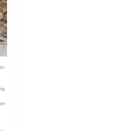
or.
k
yla
kım