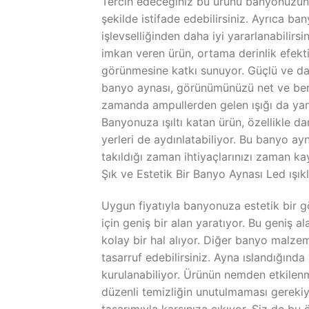
Tercih edeceğiniz bu ürünü banyonuzun e
şekilde istifade edebilirsiniz. Ayrıca 
işlevselliğinden daha iyi yararlanabilir
imkan veren ürün, ortama derinlik efekt
görünmesine katkı sunuyor. Güçlü ve daya
banyo aynası, görünümünüzü net ve berr
zamanda ampullerden gelen ışığı da yansıt
Banyonuza ışıltı katan ürün, özellikle da
yerleri de aydınlatabiliyor. Bu banyo a
takıldığı zaman ihtiyaçlarınızı zaman k
Şık ve Estetik Bir Banyo Aynası Led ış
Uygun fiyatıyla banyonuza estetik bir 
için geniş bir alan yaratıyor. Bu geniş 
kolay bir hal alıyor. Diğer banyo malz
tasarruf edebilirsiniz. Ayna ıslandığında 
kurulanabiliyor. Ürünün nemden etkilenm
düzenli temizliğin unutulmaması gerekiy