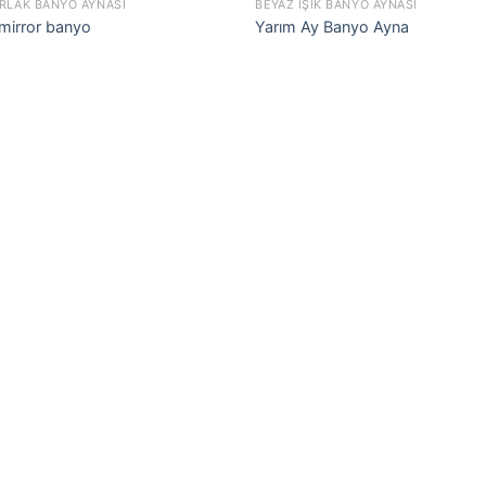
RLAK BANYO AYNASI
BEYAZ IŞIK BANYO AYNASI
mirror banyo
Yarım Ay Banyo Ayna