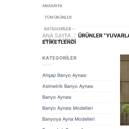
İçeriğe
ANASAYFA
atla
TÜM ÜRÜNLER
KATEGORILER
ANA SAYFA
/
ÜRÜNLER “YUVARL
BLOG
İLETIŞIM
ETIKETLENDI
KATEGORILER
Ahşap Banyo Aynası
Asimetrik Banyo Aynası
Banyo Aynası
Banyo Aynası Modelleri
Banyoya Ayna Modelleri