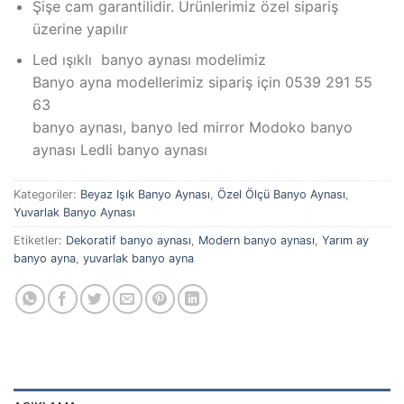
Şişe cam garantilidir. Ürünlerimiz özel sipariş
üzerine yapılır
Led ışıklı banyo aynası modelimiz
Banyo ayna modellerimiz sipariş için 0539 291 55
63
banyo aynası, banyo led mirror Modoko banyo
aynası Ledli banyo aynası
Kategoriler:
Beyaz Işık Banyo Aynası
,
Özel Ölçü Banyo Aynası
,
Yuvarlak Banyo Aynası
Etiketler:
Dekoratif banyo aynası
,
Modern banyo aynası
,
Yarım ay
banyo ayna
,
yuvarlak banyo ayna