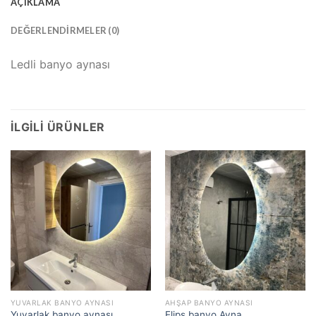
AÇIKLAMA
DEĞERLENDIRMELER (0)
Ledli banyo aynası
İLGILI ÜRÜNLER
YUVARLAK BANYO AYNASI
AHŞAP BANYO AYNASI
Yuvarlak banyo aynası
Elips banyo Ayna