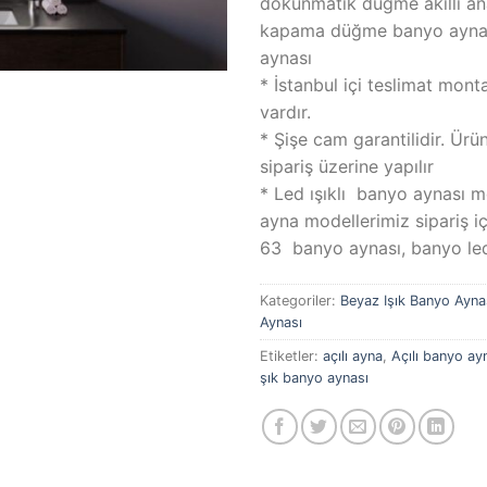
dokunmatik düğme akıllı a
kapama düğme banyo aynası
aynası
* İstanbul içi teslimat mont
vardır.
* Şişe cam garantilidir. Ürü
sipariş üzerine yapılır
* Led ışıklı banyo aynası 
ayna modellerimiz sipariş i
63 banyo aynası, banyo le
Kategoriler:
Beyaz Işık Banyo Ayna
Aynası
Etiketler:
açılı ayna
,
Açılı banyo ay
şık banyo aynası