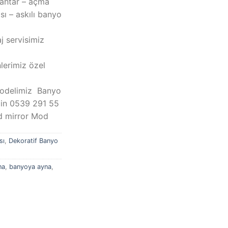
nahtar – açma
 – askılı banyo
aj servisimiz
nlerimiz özel
modelimiz Banyo
çin 0539 291 55
d mirror Mod
sı
,
Dekoratif Banyo
na
,
banyoya ayna
,