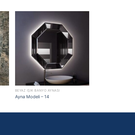
BEYAZ IŞIK BANYO AYNASI
BANYO AYNASI
Ayna Modeli – 14
Lüks banyo Ayna de