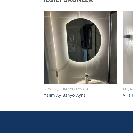
İLGILI ÜRÜNLER
BEYAZ IŞIK BANYO AYNASI
AHŞA
Yarım Ay Banyo Ayna
Villa