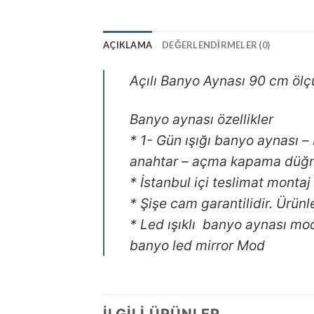
AÇIKLAMA
DEĞERLENDIRMELER (0)
Açılı Banyo Aynası 90 cm ölçü
Banyo aynası özellikler
* 1- Gün ışığı banyo aynası 
anahtar – açma kapama düğme
* İstanbul içi teslimat montaj
* Şişe cam garantilidir. Ürünle
* Led ışıklı banyo aynası mo
banyo led mirror Mod