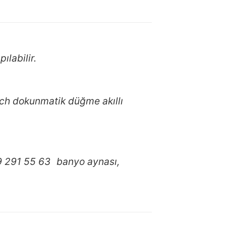
labilir.
uch dokunmatik düğme akıllı
39 291 55 63 banyo aynası,