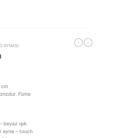
O AYNASI
a
0 cm
ronzdur. Füme
– beyaz ışık
i ayna – touch